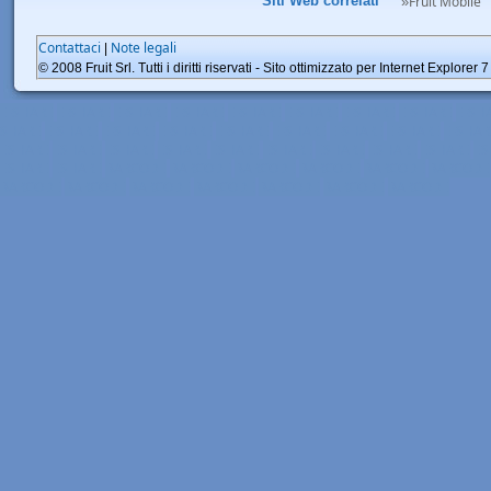
Siti Web correlati
Fruit Mobile
»
Contattaci
Note legali
|
© 2008 Fruit Srl. Tutti i diritti riservati - Sito ottimizzato per Internet Explor
E-SHARE
E-SHARE
E-SHARE
E-SHARE
E-SHARE
E-SHARE
E-SHARE
E-SHARE
E-SH
SHARE
E-SHARE
E-SHARE
E-SHARE
E-SHARE
E-SHARE
E-SHARE
E-SHARE
E-SHAR
ESHARE
ESHARE
ESHARE
ESHARE
ESHARE
ESHARE
ESHARE
ESHARE
ESHARE
ES
ESHARE
ESHARE
BARCODE
BARCODE
BARCODE
BARCODE
BARCODE
BARCODE
BARCODE
BARCODE
BARCODE
BARCODE
BARCODE
BARCODE
BARCODE