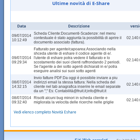
Ultime novità di E-Share
Data
Descrizione
vers
Scheda Cliente:Documenti-Scadenze: nel menu
09/07/2014
contestuale è stato aggiunta la possibilità di aprire il
02.140
10:12:49
documento associato (fattura).
Fatturato per agente/capoarea:Associando nella
shceda utente di eshare il codice agente di e/.
09/07/2014
l'utente di eshare potra vedere il fatturato e lo
02.140
09:29:34
scostamento dei suoi clienti raffrondando 2 periodi.
Se l'agente a dei sotto agenti dichiarati in e/ potra
eseguire analisi sui suoi sotto agenti
Invio fatture PDF:Da oggi è possibile inviare a piu
08/07/2014
indirizzi email la stessa fattura: Nella scheda del
02.140
14:32:15
cliente nel tab anagrafica inserire le email separate
da un ";" Es: Contabilità@fruit.it;info@fruit.it
08/07/2014
Risolti alcuni bug minori in scheda cliente e
02.140
09:32:40
migliorata la velocita delle ricerche nelle griglie
Vedi elenco completo Novità Eshare