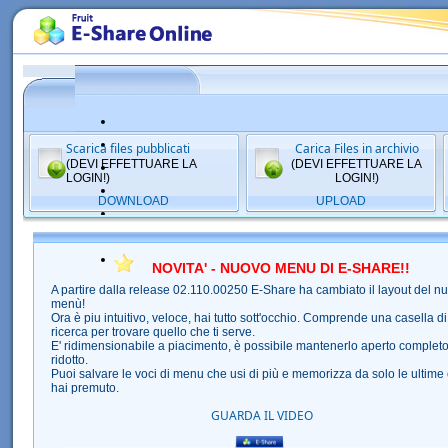
Scarica files pubblicati
Carica Files in archivio
(DEVI EFFETTUARE LA
(DEVI EFFETTUARE LA
LOGIN!)
LOGIN!)
DOWNLOAD
UPLOAD
NOVITA' - NUOVO MENU DI E-SHARE!!
A partire dalla release 02.110.00250 E-Share ha cambiato il layout del n
menù!
Ora è piu intuitivo, veloce, hai tutto sott'occhio. Comprende una casella di
ricerca per trovare quello che ti serve.
E' ridimensionabile a piacimento, è possibile mantenerlo aperto completo
ridotto.
Puoi salvare le voci di menu che usi di più e memorizza da solo le ultime
hai premuto.
GUARDA IL VIDEO